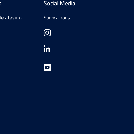
s
Social Media
de atesum
Suivez-nous


