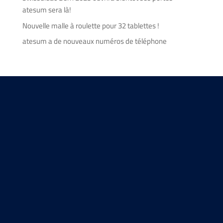
atesum sera là!
Nouvelle malle à roulette pour 32 tablettes !
atesum a de nouveaux numéros de téléphone
Wir freuen uns auf Sie!
KONTAKTFORMULAR
Kontakt