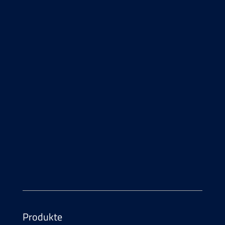
KONTAKTFORMULAR
Kontakt
Telefon
+41 55 552 29 00
E-Mail
info@
atesum.com
Produkte