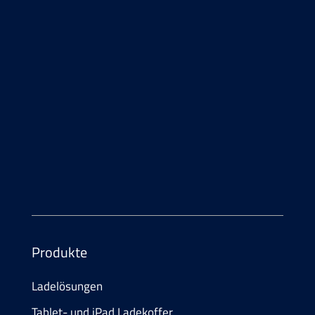
Kontakt
Telefon
+41 55 552 29 00
E-Mail
info@
atesum.com
Produkte
Ladelösungen
Tablet- und iPad Ladekoffer